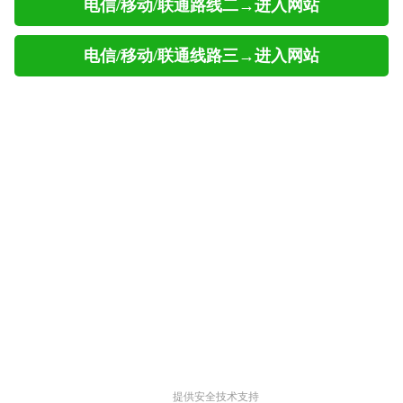
电信/移动/联通路线二→进入网站
电信/移动/联通线路三→进入网站
提供安全技术支持